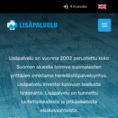
Kirjaudu
Lisäpalvelu on vuonna 2002 perustettu koko
Suomen alueella toimiva suomalaisten
yrittäjien omistama henkilöstöpalveluyritys.
L
isäpalvelu investoi kasvuun laadusta
tinkimättä.
Lisäpalvelu on tunnettu
luotettavuudesta ja pitkäaikaisista
asiakassuhteista.