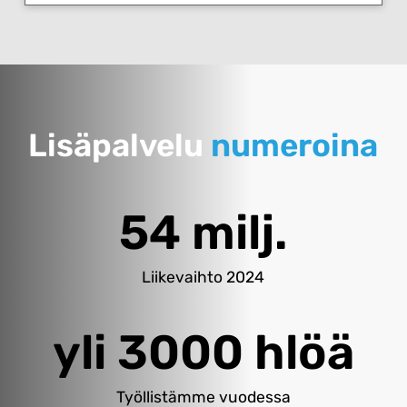
Lisäpalvelu
numeroina
54 milj.
Liikevaihto 2024
yli 3000 hlöä
Työllistämme vuodessa