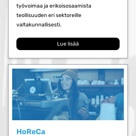
työvoimaa ja erikoisosaamista
teollisuuden eri sektoreille
valtakunnallisesti.
Lue lisää
HoReCa