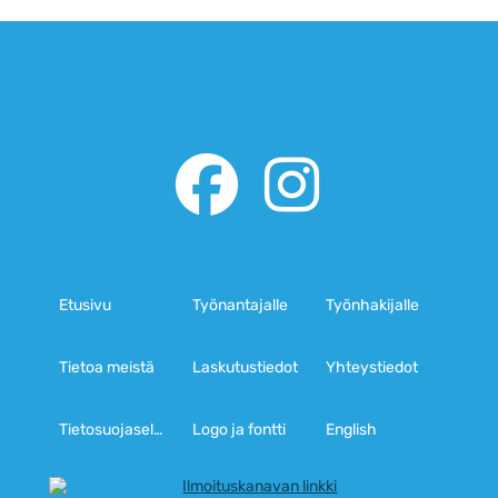
Etusivu
Työnantajalle
Työnhakijalle
Tietoa meistä
Laskutustiedot
Yhteystiedot
Tietosuojaseloste
Logo ja fontti
English
Ilmoituskanavan linkki