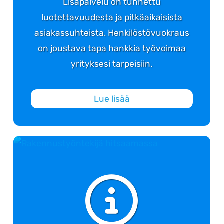
Lisäpalvelu on tunnettu
luotettavuudesta ja pitkäaikaisista
asiakassuhteista. Henkilöstövuokraus
on joustava tapa hankkia työvoimaa
yrityksesi tarpeisiin.
Lue lisää