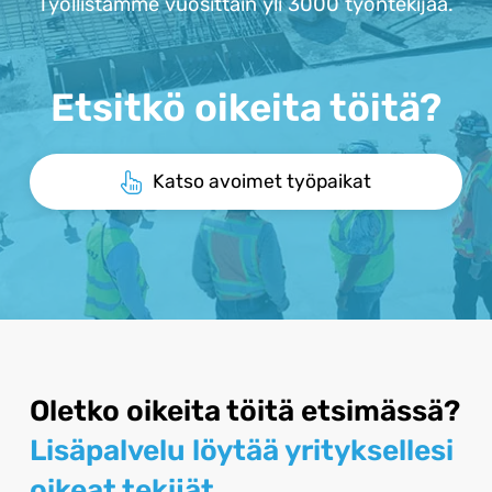
Työllistämme vuosittain yli 3000 työntekijää.
Etsitkö oikeita töitä?
Katso avoimet työpaikat
Oletko oikeita töitä etsimässä?
Lisäpalvelu löytää yrityksellesi
oikeat tekijät.