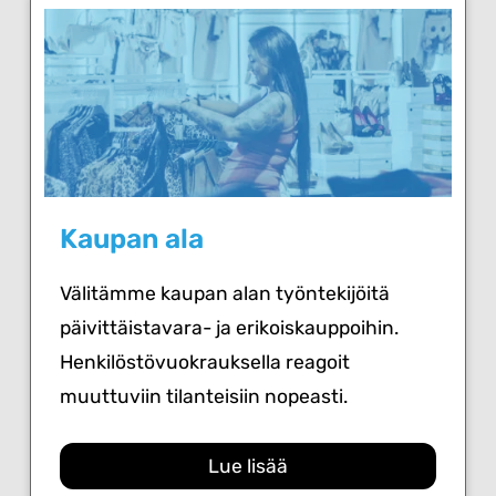
Kaupan ala
Välitämme kaupan alan työntekijöitä
päivittäistavara- ja erikoiskauppoihin.
Henkilöstövuokrauksella reagoit
muuttuviin tilanteisiin nopeasti.
Lue lisää