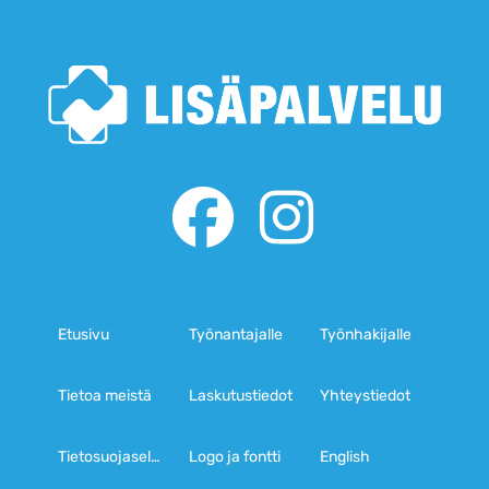
Etusivu
Työnantajalle
Työnhakijalle
Tietoa meistä
Laskutustiedot
Yhteystiedot
Tietosuojaseloste
Logo ja fontti
English