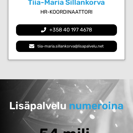
Tiia-Maria Sillankorva
HR-KOORDINAATTORI
+358 40 197 4678
tiia-maria.sillankorva@lisapalvelu.net
Lisäpalvelu
numeroina