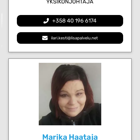
YKSIKÖNJOHTAJA
+358 40 196 6174
ilari.kesti@lisapalvelu.net
Marika Haataja