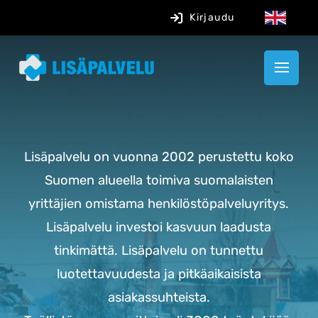
Kirjaudu
Lisäpalvelu on vuonna 2002 perustettu koko
Suomen alueella toimiva suomalaisten
yrittäjien omistama henkilöstöpalveluyritys.
L
isäpalvelu investoi kasvuun laadusta
tinkimättä.
Lisäpalvelu on tunnettu
luotettavuudesta ja pitkäaikaisista
asiakassuhteista.