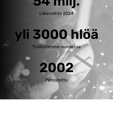
54 milj.
Liikevaihto 2024
yli 3000 hlöä
Työllistämme vuodessa
2002
Perustettu