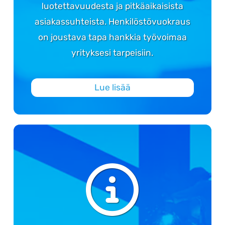
luotettavuudesta ja pitkäaikaisista
asiakassuhteista. Henkilöstövuokraus
on joustava tapa hankkia työvoimaa
yrityksesi tarpeisiin.
Lue lisää