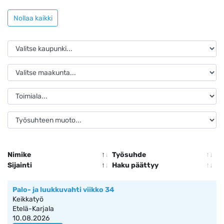
Nollaa kaikki
Nimike
Työsuhde
Sijainti
Haku päättyy
Palo- ja luukkuvahti viikko 34
Keikkatyö
Etelä-Karjala
10.08.2026