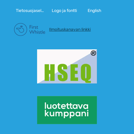
Tietosuojaseloste
Logo ja fontti
English
Ilmoituskanavan linkki