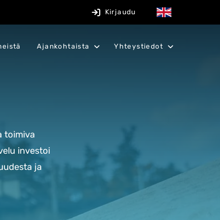
Kirjaudu
meistä
Ajankohtaista
Yhteystiedot
 toimiva
velu investoi
uudesta ja