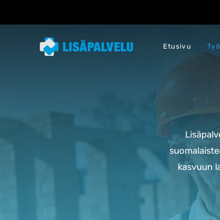
Etusivu
Työ
Lisäpal
suomalaisten
kasvuun l