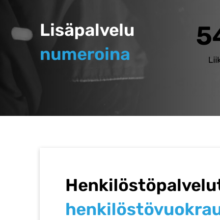
Lisäpalvelu
54
numeroina
Li
Henkilöstöpalvelut 
henkilöstövuokraus