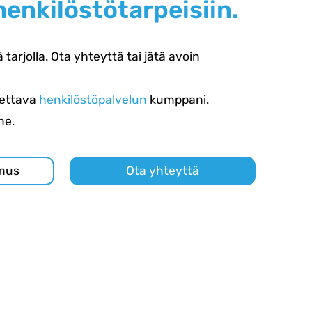
henkilöstötarpeisiin.
 tarjolla. Ota yhteyttä tai jätä avoin
tettava
henkilöstöpalvelun
kumppani.
me.
emus
Ota yhteyttä