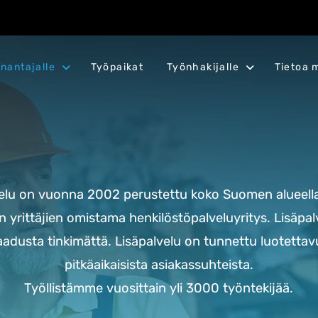
nantajalle
Työpaikat
Työnhakijalle
Tietoa 
velu on vuonna 2002 perustettu koko Suomen alueella
 yrittäjien omistama henkilöstöpalveluyritys. L
isäpal
aadusta tinkimättä.
Lisäpalvelu on tunnettu luotettav
pitkäaikaisista asiakassuhteista.
Työllistämme vuosittain yli 3000 työntekijää.