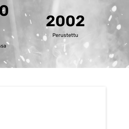
00
2002
Perustettu
ssa