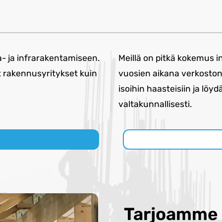
a- ja infrarakentamiseen.
Meillä on pitkä kokemus 
rakennusyritykset kuin
vuosien aikana verkosto
isoihin haasteisiin ja lö
valtakunnallisesti.
Tarjoamme 