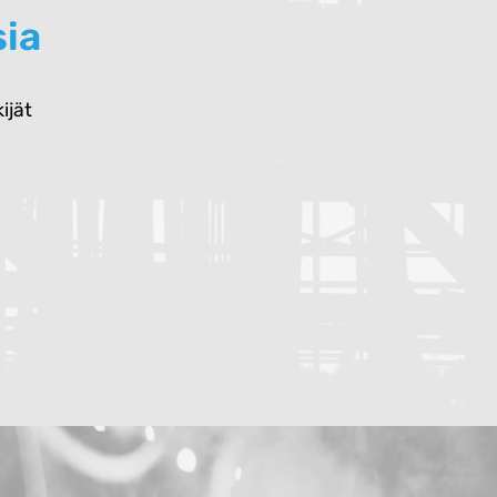
sia
ijät