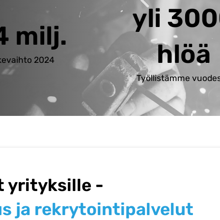
yli 30
 milj.
hlöä
ikevaihto 2024
Työllistämme vuode
yrityksille -
 ja rekrytointipalvelut