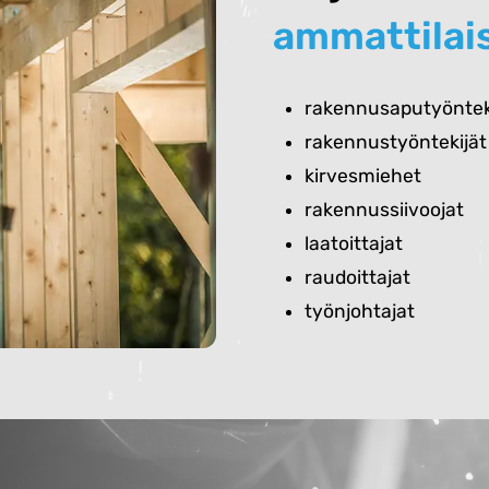
ammattilai
rakennusaputyöntek
rakennustyöntekijät
kirvesmiehet
rakennussiivoojat
laatoittajat
raudoittajat
työnjohtajat