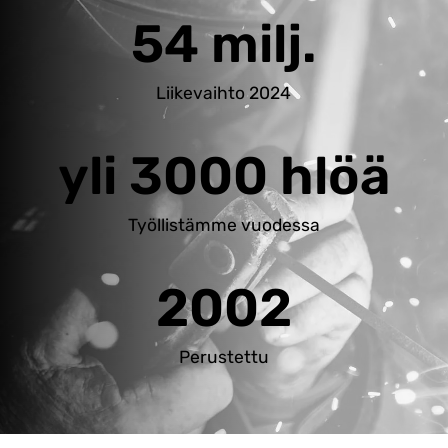
54 milj.
Liikevaihto 2024
yli 3000 hlöä
Työllistämme vuodessa
2002
Perustettu