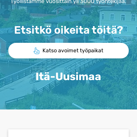
Työllistämme vuosittain yli 3000 työntekijää.
Etsitkö oikeita töitä?
Katso avoimet työpaikat
Itä-Uusimaa