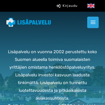
Kirjaudu
Lisäpalvelu on vuonna 2002 perustettu koko
Suomen alueella toimiva suomalaisten
yrittäjien omistama henkilöstöpalveluyritys.
L
isäpalvelu investoi kasvuun laadusta
tinkimättä.
Lisäpalvelu on tunnettu
luotettavuudesta ja pitkäaikaisista
asiakassuhteista.