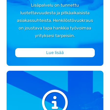
Lisäpalvelu on tunnettu
luotettavuudesta ja pitkäaikaisista
asiakassuhteista. Henkilöstövuokraus
on joustava tapa hankkia työvoimaa
yrityksesi tarpeisiin.
Lue lisää