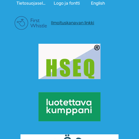
Tietosuojaseloste
Logo ja fontti
English
Ilmoituskanavan linkki