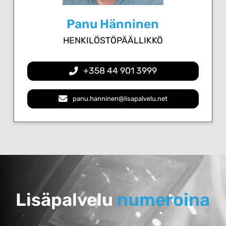
Panu Hänninen
HENKILÖSTÖPÄÄLLIKKÖ
+358 44 901 3999
panu.hanninen@lisapalvelu.net
Lisäpalvelu
numeroina