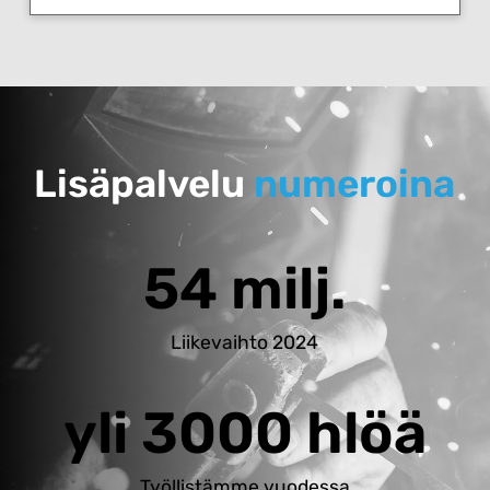
Lisäpalvelu
numeroina
54 milj.
Liikevaihto 2024
yli 3000 hlöä
Työllistämme vuodessa