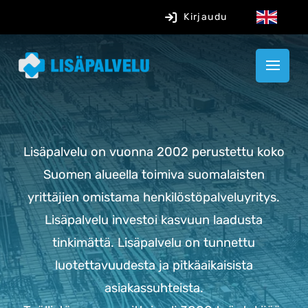
Kirjaudu
Lisäpalvelu on vuonna 2002 perustettu koko
Suomen alueella toimiva suomalaisten
yrittäjien omistama henkilöstöpalveluyritys.
L
isäpalvelu investoi kasvuun laadusta
tinkimättä.
Lisäpalvelu on tunnettu
luotettavuudesta ja pitkäaikaisista
asiakassuhteista.