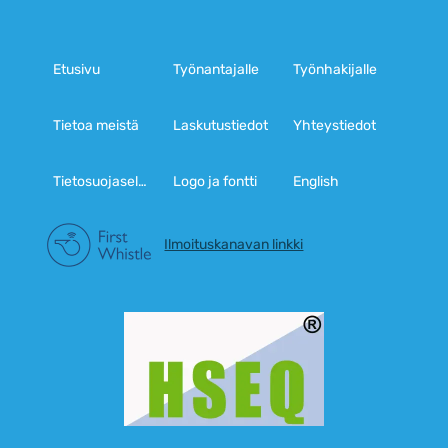
Etusivu
Työnantajalle
Työnhakijalle
Tietoa meistä
Laskutustiedot
Yhteystiedot
Tietosuojaseloste
Logo ja fontti
English
Ilmoituskanavan linkki