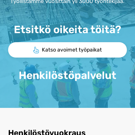
Työllistämme vuosittain yli 3000 työntekijää.
Etsitkö oikeita töitä?
Katso avoimet työpaikat
Henkilöstöpalvelut
Henkilöstö­vuokraus