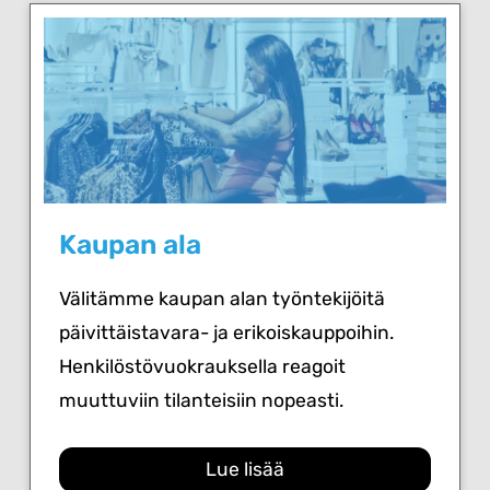
Kaupan ala
Välitämme kaupan alan työntekijöitä
päivittäistavara- ja erikoiskauppoihin.
Henkilöstövuokrauksella reagoit
muuttuviin tilanteisiin nopeasti.
Lue lisää