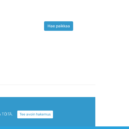
Hae paikkaa
 TÖITÄ.
Tee avoin hakemus