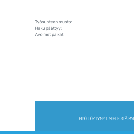
Työsuhteen muoto:
Haku päättyy:
Avoimet paikat:
EIKÖ LÖYTYNYT MIELEISTÄ PA