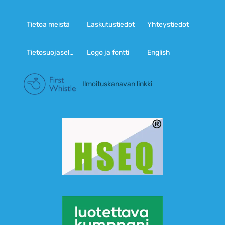
Tietoa meistä
Laskutustiedot
Yhteystiedot
Tietosuojaseloste
Logo ja fontti
English
Ilmoituskanavan linkki