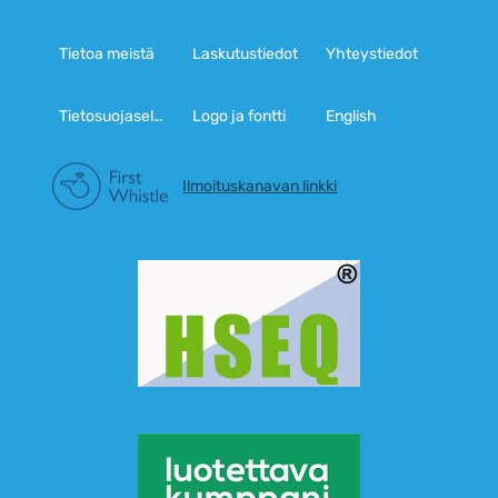
Tietoa meistä
Laskutustiedot
Yhteystiedot
Tietosuojaseloste
Logo ja fontti
English
Ilmoituskanavan linkki