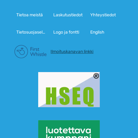
Tietoa meistä
Laskutustiedot
Yhteystiedot
Tietosuojaseloste
Logo ja fontti
English
Ilmoituskanavan linkki