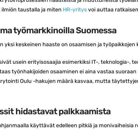
rytointiprosessien haasteista ja muuttuneista työelä
ilmiön taustalla ja miten
HR-yritys
voi auttaa ratkaise
ma työmarkkinoilla Suomessa
 yksi keskeinen haaste on osaamisen ja työpaikkoje
ivät usein erityisosaajia esimerkiksi IT-, teknologia-, te
 taas työnhakijoiden osaaminen ei aina vastaa suoraan 
krytointi Oulu -hakujen määrä kasvaa, mutta täytettyje
ssit hidastavat palkkaamista
hjanmaalla käyttävät edelleen pitkiä ja monivaiheisia r