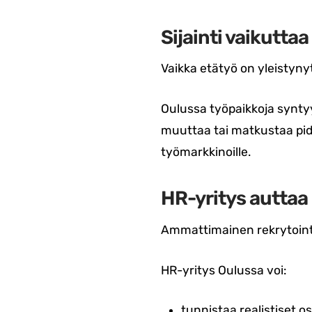
Sijainti vaikuttaa
Vaikka etätyö on yleistynyt
Oulussa työpaikkoja syntyy 
muuttaa tai matkustaa pi
työmarkkinoille.
HR-yritys auttaa 
Ammattimainen rekrytoin
HR-yritys Oulussa voi:
tunnistaa realistiset 