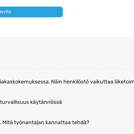
teyttä
akaskokemuksessa. Näin henkilöstö vaikuttaa liiketoi
turvallisuus käytännössä
n. Mitä työnantajan kannattaa tehdä?