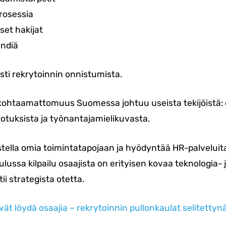
rosessia
set hakijat
ändiä
ti rekrytoinnin onnistumista.
n kohtaamattomuus Suomessa johtuu useista tekijöistä:
dotuksista ja työnantajamielikuvasta.
tella omia toimintatapojaan ja hyödyntää HR-palveluita,
ssa kilpailu osaajista on erityisen kovaa teknologia- ja 
ii strategista otetta.
ivät löydä osaajia – rekrytoinnin pullonkaulat selitettyn