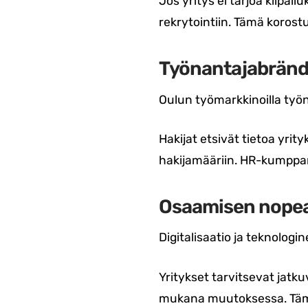
Jos yritys ei tarjoa kilpai
rekrytointiin. Tämä korostu
Työnantajabränd
Oulun työmarkkinoilla työ
Hakijat etsivät tietoa yri
hakijamääriin. HR-kumppan
Osaamisen nopea
Digitalisaatio ja teknolo
Yritykset tarvitsevat jatk
mukana muutoksessa. Tämä l