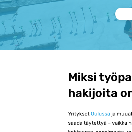
Miksi työpa
hakijoita o
Yritykset
Oulussa
ja muual
saada täytettyä – vaikka h