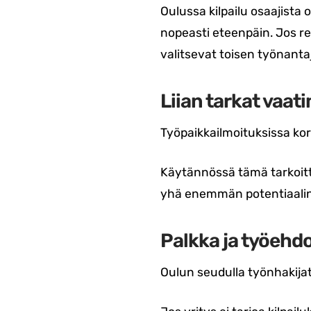
Oulussa kilpailu osaajista o
nopeasti eteenpäin. Jos rek
valitsevat toisen työnanta
Liian tarkat vaat
Työpaikkailmoituksissa koro
Käytännössä tämä tarkoitt
yhä enemmän potentiaalin 
Palkka ja työehd
Oulun seudulla työnhakijat v