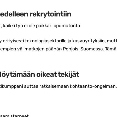
 edelleen rekrytointiin
, kaikki työ ei ole paikkariippumatonta.
erityisesti teknologiasektorille ja kasvuyrityksiin, mutt
dempien välimatkojen päähän Pohjois-Suomessa. Tämä
löytämään oikeat tekijät
tikumppani auttaa ratkaisemaan kohtaanto-ongelman.
osaamistarpeet