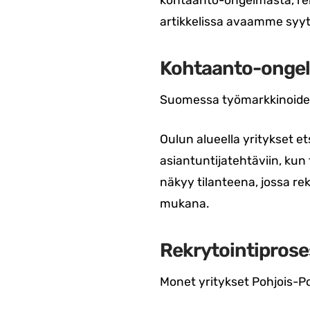
kohtaanto-ongelmasta, rek
artikkelissa avaamme syyt 
Kohtaanto-ongel
Suomessa työmarkkinoiden
Oulun alueella yritykset ets
asiantuntijatehtäviin, kun
näkyy tilanteena, jossa re
mukana.
Rekrytointiprose
Monet yritykset Pohjois-Po