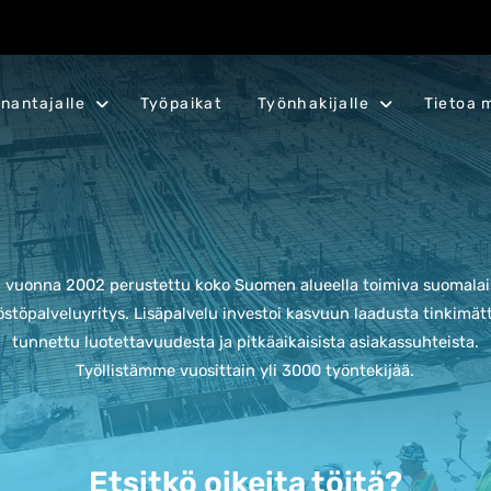
nantajalle
Työpaikat
Työnhakijalle
Tietoa 
n vuonna 2002 perustettu koko Suomen alueella toimiva suomalais
stöpalveluyritys. L
isäpalvelu investoi kasvuun laadusta tinkimät
tunnettu luotettavuudesta ja pitkäaikaisista asiakassuhteista.
Työllistämme vuosittain yli 3000 työntekijää.
Etsitkö oikeita töitä?