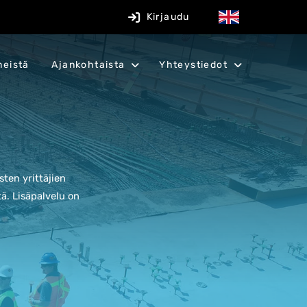
Kirjaudu
meistä
Ajankohtaista
Yhteystiedot
ten yrittäjien
tä.
Lisäpalvelu on