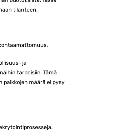
män odotuksista. Tässä
maan tilanteen.
n kohtaamattomuus.
ollisuus- ja
näihin tarpeisiin. Tämä
n paikkojen määrä ei pysy
ekrytointiprosesseja.