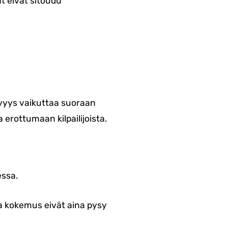
at eivät sitoudu
kyvyys vaikuttaa suoraan
rottumaan kilpailijoista.
essa.
ja kokemus eivät aina pysy