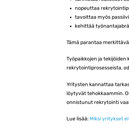
nopeuttaa rekrytointip
tavoittaa myös passiivi
kehittää työnantajabr
Tämä parantaa merkittäväs
Työpaikkojen ja tekijöide
rekrytointiprosesseista, o
Yritysten kannattaa tarkas
löytyvät tehokkaammin. Oulu
onnistunut rekrytointi vaat
Lue lisää:
Miksi yritykset e