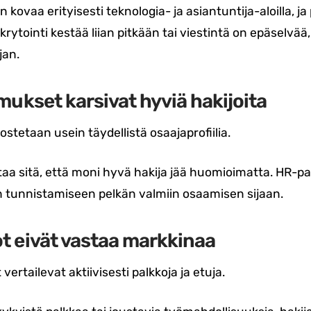
n kovaa erityisesti teknologia- ja asiantuntija-aloilla, ja
rytointi kestää liian pitkään tai viestintä on epäselvää,
jan.
imukset karsivat hyviä hakijoita
stetaan usein täydellistä osaajaprofiilia.
aa sitä, että moni hyvä hakija jää huomioimatta. HR-pa
tunnistamiseen pelkän valmiin osaamisen sijaan.
ot eivät vastaa markkinaa
ertailevat aktiivisesti palkkoja ja etuja.