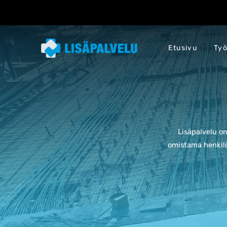
Etusivu
Työ
Lisäpalvelu o
omistama henkilö