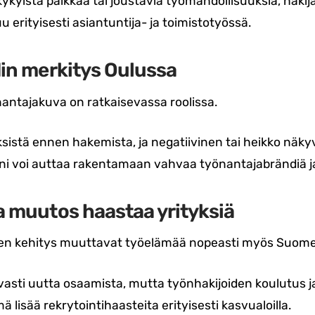
lukykyistä palkkaa tai joustavia työmahdollisuuksia, hakij
u erityisesti asiantuntija- ja toimistotyössä.
in merkitys Oulussa
nantajakuva on ratkaisevassa roolissa.
tyksistä ennen hakemista, ja negatiivinen tai heikko nä
i voi auttaa rakentamaan vahvaa työnantajabrändiä ja e
 muutos haastaa yrityksiä
ginen kehitys muuttavat työelämää nopeasti myös Suom
uvasti uutta osaamista, mutta työnhakijoiden koulutus 
isää rekrytointihaasteita erityisesti kasvualoilla.