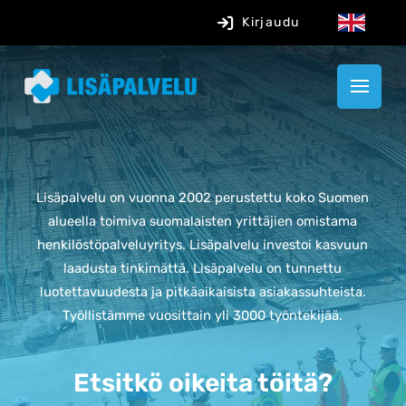
Kirjaudu
Lisäpalvelu on vuonna 2002 perustettu koko Suomen
alueella toimiva suomalaisten yrittäjien omistama
henkilöstöpalveluyritys. L
isäpalvelu investoi kasvuun
laadusta tinkimättä.
Lisäpalvelu on tunnettu
luotettavuudesta ja pitkäaikaisista asiakassuhteista.
Työllistämme vuosittain yli 3000 työntekijää.
Etsitkö oikeita töitä?