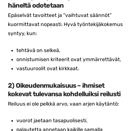
häneltä odotetaan
Epäselvät tavoitteet ja “vaihtuvat säännöt”
kuormittavat nopeasti. Hyvä työntekijäkokemus
syntyy, kun:
tehtävä on selkeä,
onnistumisen kriteerit ovat ymmärrettävät,
vastuuroolit ovat kirkkaat.
2) Oikeudenmukaisuus – ihmiset
kokevat tulevansa kohdelluiksi reilusti
Reiluus ei ole pelkkä arvo, vaan arjen käytäntö:
vuorot jaetaan tasapuolisesti,
palautetta annetaan kaikille samalla