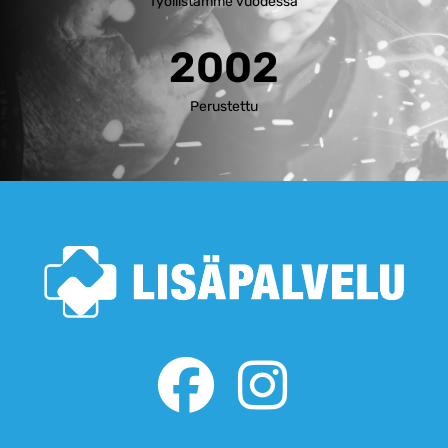
Työllistämme vuodessa
2002
Perustettu