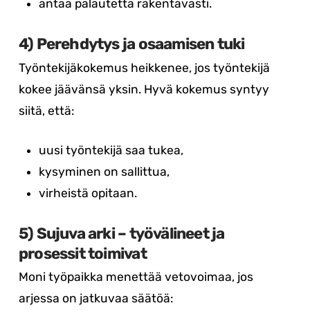
antaa palautetta rakentavasti.
4) Perehdytys ja osaamisen tuki
Työntekijäkokemus heikkenee, jos työntekijä
kokee jäävänsä yksin. Hyvä kokemus syntyy
siitä, että:
uusi työntekijä saa tukea,
kysyminen on sallittua,
virheistä opitaan.
5) Sujuva arki – työvälineet ja
prosessit toimivat
Moni työpaikka menettää vetovoimaa, jos
arjessa on jatkuvaa säätöä: