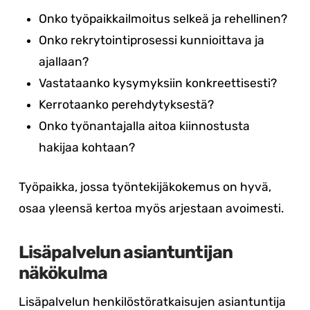
Onko työpaikkailmoitus selkeä ja rehellinen?
Onko rekrytointiprosessi kunnioittava ja
ajallaan?
Vastataanko kysymyksiin konkreettisesti?
Kerrotaanko perehdytyksestä?
Onko työnantajalla aitoa kiinnostusta
hakijaa kohtaan?
Työpaikka, jossa työntekijäkokemus on hyvä,
osaa yleensä kertoa myös arjestaan avoimesti.
Lisäpalvelun asiantuntijan
näkökulma
Lisäpalvelun henkilöstöratkaisujen asiantuntija