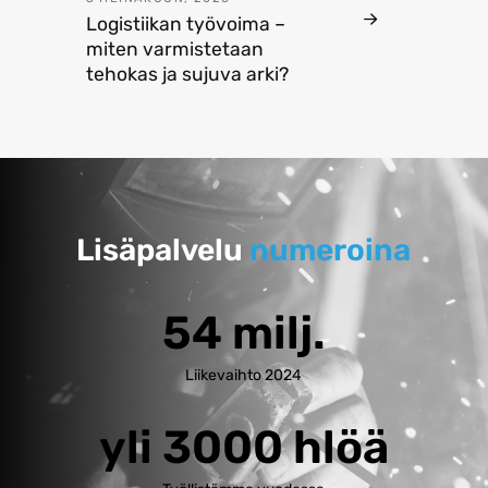
Logistiikan työvoima –
miten varmistetaan
tehokas ja sujuva arki?
Lisäpalvelu
numeroina
54 milj.
Liikevaihto 2024
yli 3000 hlöä