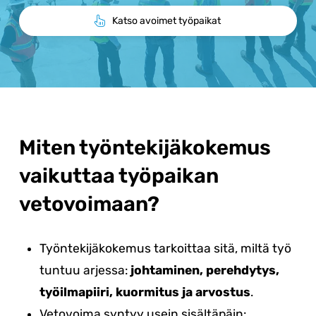
Katso avoimet työpaikat
Miten työntekijäkokemus
vaikuttaa työpaikan
vetovoimaan?
Työntekijäkokemus tarkoittaa sitä, miltä työ
tuntuu arjessa:
johtaminen, perehdytys,
työilmapiiri, kuormitus ja arvostus
.
Vetovoima syntyy usein sisältäpäin: