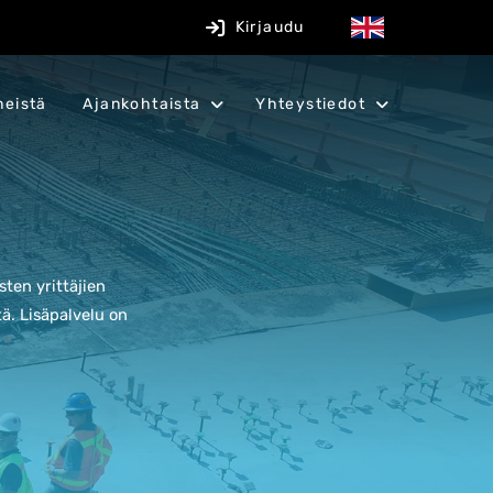
Kirjaudu
meistä
Ajankohtaista
Yhteystiedot
ten yrittäjien
tä.
Lisäpalvelu on