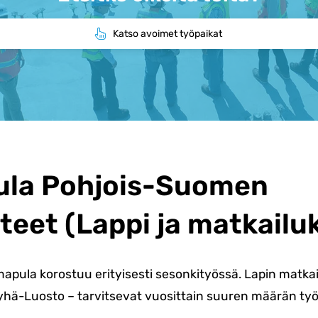
Katso avoimet työpaikat
ula Pohjois-Suomen
teet (Lappi ja matkailu
apula korostuu erityisesti sesonkityössä. Lapin matkai
 Pyhä-Luosto – tarvitsevat vuosittain suuren määrän työ