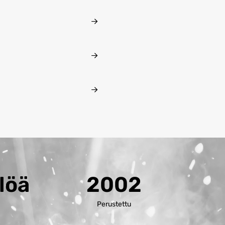
löä
2002
a
Perustettu