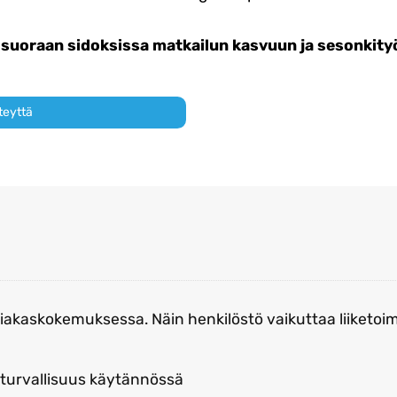
suoraan sidoksissa matkailun kasvuun ja sesonkityö
teyttä
akaskokemuksessa. Näin henkilöstö vaikuttaa liiketoi
turvallisuus käytännössä