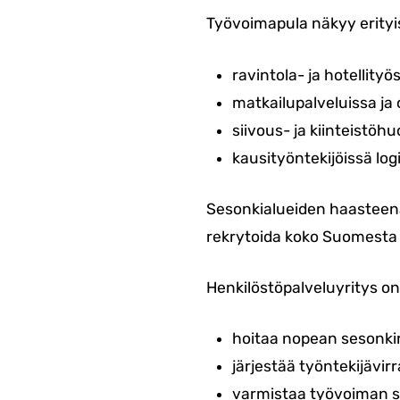
Työvoimapula näkyy erityis
ravintola- ja hotellityö
matkailupalveluissa ja
siivous- ja kiinteistöhu
kausityöntekijöissä log
Sesonkialueiden haasteena o
rekrytoida koko Suomesta –
Henkilöstöpalveluyritys o
hoitaa nopean sesonki
järjestää työntekijävir
varmistaa työvoiman 