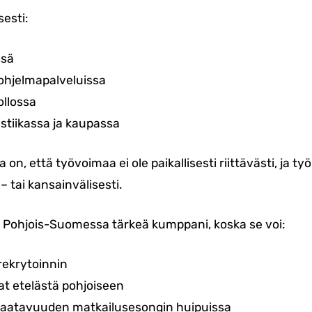
esti:
ssä
 ohjelmapalveluissa
ollossa
istiikassa ja kaupassa
n, että työvoimaa ei ole paikallisesti riittävästi, ja työ
 tai kansainvälisesti.
n Pohjois-Suomessa tärkeä kumppani, koska se voi:
rekrytoinnin
rat etelästä pohjoiseen
saatavuuden matkailusesongin huipuissa