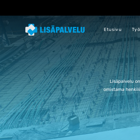
Etusivu
Työ
Lisäpalvelu o
omistama henkilö