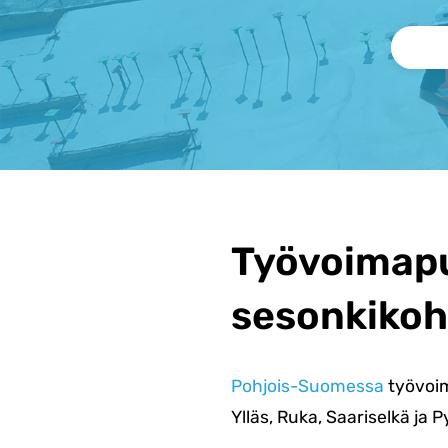
Työvoimap
sesonkikoh
Pohjois-Suomessa
työvoim
Ylläs, Ruka, Saariselkä ja