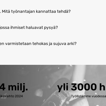
n. Mitä työnantajan kannattaa tehdä?
 jossa ihmiset haluavat pysyä?
en varmistetaan tehokas ja sujuva arki?
4 milj.
yli 3000 h
iikevaihto 2024
Työllistämme vuodess