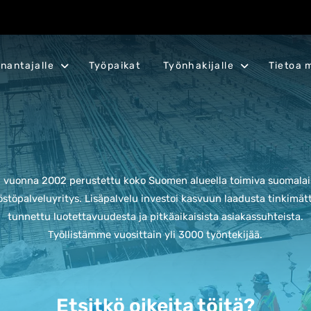
nantajalle
Työpaikat
Työnhakijalle
Tietoa 
n vuonna 2002 perustettu koko Suomen alueella toimiva suomalais
stöpalveluyritys. L
isäpalvelu investoi kasvuun laadusta tinkimät
tunnettu luotettavuudesta ja pitkäaikaisista asiakassuhteista.
Työllistämme vuosittain yli 3000 työntekijää.
Etsitkö oikeita töitä?