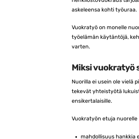
henkilöstövuokraus tarjo
askeleensa kohti työuraa.
Vuokratyö on monelle nuo
työelämän käytäntöjä, kehi
varten.
Miksi vuokratyö s
Nuorilla ei usein ole vielä
tekevät yhteistyötä lukuis
ensikertalaisille.
Vuokratyön etuja nuorelle 
mahdollisuus hankkia