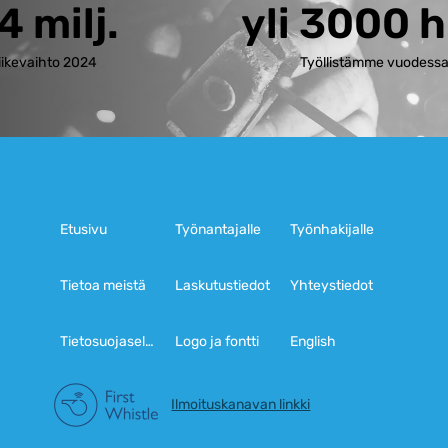
4 milj.
yli 3000 h
iikevaihto 2024
Työllistämme vuodess
Etusivu
Työnantajalle
Työnhakijalle
Tietoa meistä
Laskutustiedot
Yhteystiedot
Tietosuojaseloste
Logo ja fontti
English
Ilmoituskanavan linkki