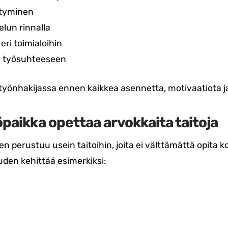
ttyminen
elun rinnalla
ri toimialoihin
n työsuhteeseen
työnhakijassa ennen kaikkea asennetta, motivaatiota ja
aikka opettaa arvokkaita taitoja
erustuu usein taitoihin, joita ei välttämättä opita ko
den kehittää esimerkiksi: