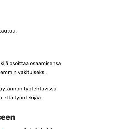
tautuu.
kijä osoittaa osaamisensa
emmin vakituiseksi.
 käytännön työtehtävissä
 että työntekijää.
seen