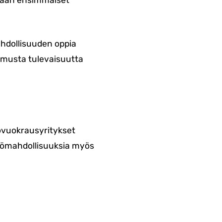
maan ensimmäiset
hdollisuuden oppia
kemusta tulevaisuutta
tövuokrausyritykset
työmahdollisuuksia myös