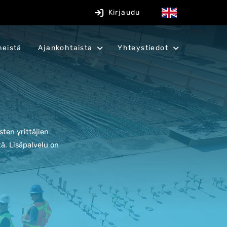
Kirjaudu
meistä
Ajankohtaista
Yhteystiedot
ten yrittäjien
tä.
Lisäpalvelu on