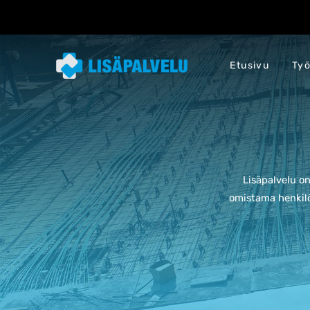
Etusivu
Työ
Lisäpalvelu o
omistama henkilö