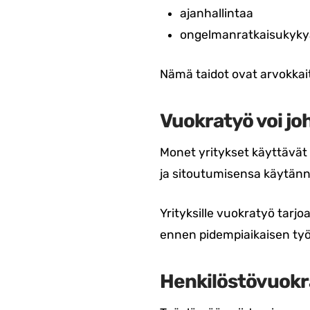
ajanhallintaa
ongelmanratkaisukyky
Nämä taidot ovat arvokkait
Vuokratyö voi jo
Monet yritykset käyttävät
ja sitoutumisensa käytän
Yrityksille vuokratyö tar
ennen pidempiaikaisen työ
Henkilöstövuokr