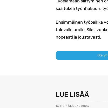
Työelämään siirtyminen o
saa tukea työnhakuun, ty
Ensimmäinen työpaikka voi
tulevalle uralle. Siksi vu
nopeasti ja joustavasti.
Ota yh
LUE LISÄÄ
16 HEINÄKUUN, 2026