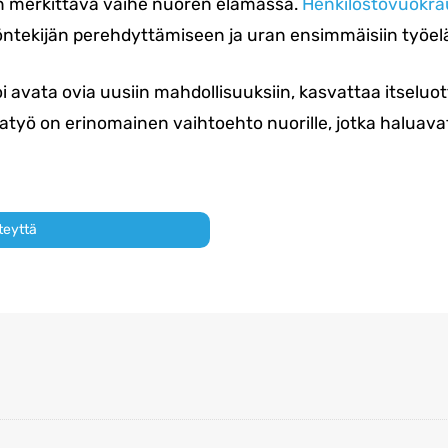
n merkittävä vaihe nuoren elämässä.
Henkilöstövuokr
öntekijän perehdyttämiseen ja uran ensimmäisiin työe
 avata ovia uusiin mahdollisuuksiin, kasvattaa itseluo
okratyö on erinomainen vaihtoehto nuorille, jotka haluav
teyttä