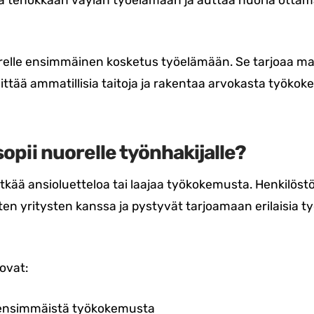
aa tehokkaan väylän työelämään ja auttaa nuoria otta
relle ensimmäinen kosketus työelämään. Se tarjoaa ma
ttää ammatillisia taitoja ja rakentaa arvokasta työko
opii nuorelle työnhakijalle?
 pitkää ansioluetteloa tai laajaa työkokemusta. Henkilös
ten yritysten kanssa ja pystyvät tarjoamaan erilaisia 
ovat:
 ensimmäistä työkokemusta