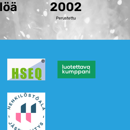
löä
2002
a
Perustettu