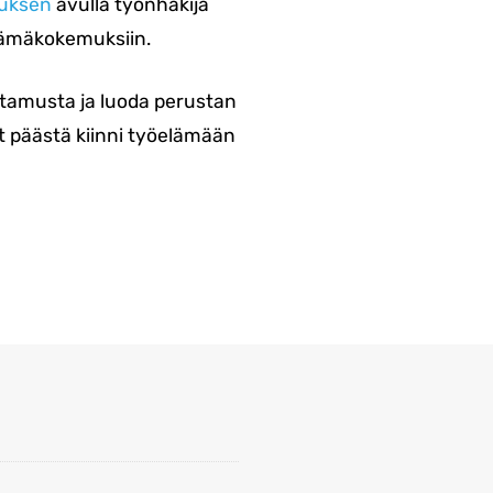
auksen
avulla työnhakija
lämäkokemuksiin.
ttamusta ja luoda perustan
at päästä kiinni työelämään