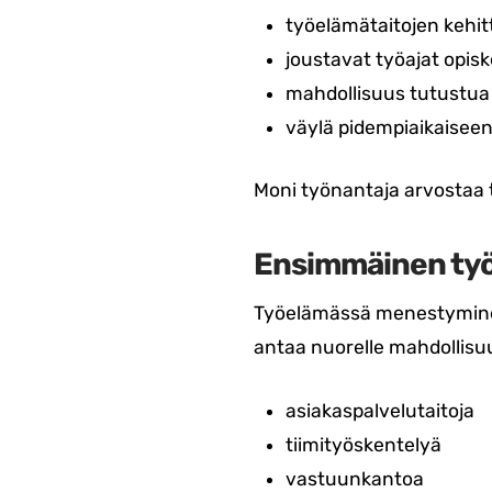
työelämätaitojen kehi
joustavat työajat opisk
mahdollisuus tutustua e
väylä pidempiaikaisee
Moni työnantaja arvostaa 
Ensimmäinen työp
Työelämässä menestyminen p
antaa nuorelle mahdollisuu
asiakaspalvelutaitoja
tiimityöskentelyä
vastuunkantoa