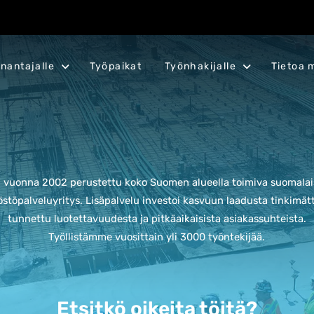
nantajalle
Työpaikat
Työnhakijalle
Tietoa 
n vuonna 2002 perustettu koko Suomen alueella toimiva suomalais
stöpalveluyritys. L
isäpalvelu investoi kasvuun laadusta tinkimät
tunnettu luotettavuudesta ja pitkäaikaisista asiakassuhteista.
Työllistämme vuosittain yli 3000 työntekijää.
Etsitkö oikeita töitä?