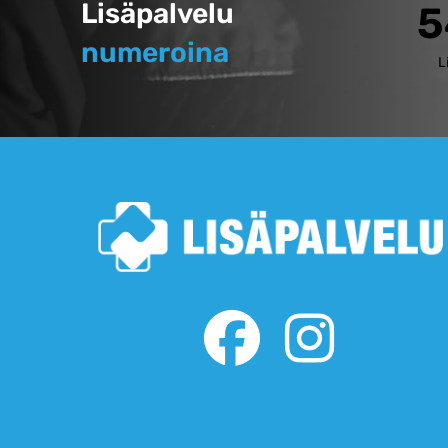
Lisäpalvelu
5
numeroina
L