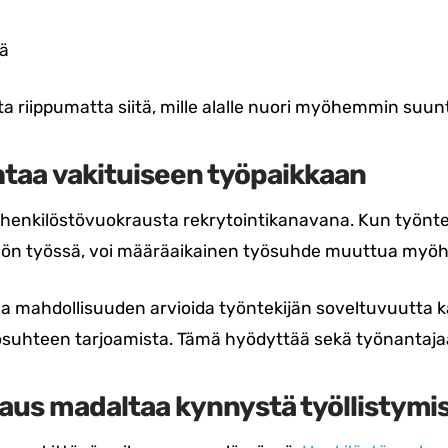
ä
a riippumatta siitä, mille alalle nuori myöhemmin suun
htaa vakituiseen työpaikkaan
 henkilöstövuokrausta rekrytointikanavana. Kun työnte
nön työssä, voi määräaikainen työsuhde muuttua myöh
joaa mahdollisuuden arvioida työntekijän soveltuvuutta
suhteen tarjoamista. Tämä hyödyttää sekä työnantajaa
aus madaltaa kynnystä työllistymi