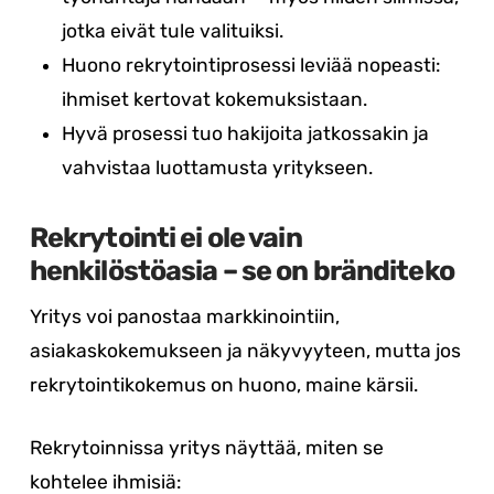
jotka eivät tule valituiksi.
Huono rekrytointiprosessi leviää nopeasti:
ihmiset kertovat kokemuksistaan.
Hyvä prosessi tuo hakijoita jatkossakin ja
vahvistaa luottamusta yritykseen.
Rekrytointi ei ole vain
henkilöstöasia – se on bränditeko
Yritys voi panostaa markkinointiin,
asiakaskokemukseen ja näkyvyyteen, mutta jos
rekrytointikokemus on huono, maine kärsii.
Rekrytoinnissa yritys näyttää, miten se
kohtelee ihmisiä: