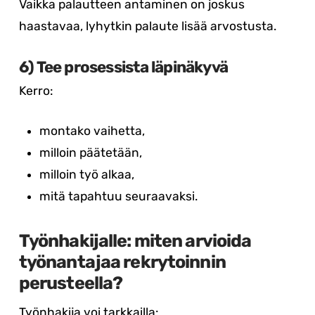
Vaikka palautteen antaminen on joskus
haastavaa, lyhytkin palaute lisää arvostusta.
6) Tee prosessista läpinäkyvä
Kerro:
montako vaihetta,
milloin päätetään,
milloin työ alkaa,
mitä tapahtuu seuraavaksi.
Työnhakijalle: miten arvioida
työnantajaa rekrytoinnin
perusteella?
Työnhakija voi tarkkailla: