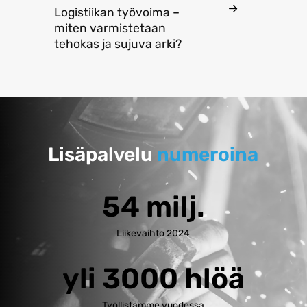
Logistiikan työvoima –
miten varmistetaan
tehokas ja sujuva arki?
Lisäpalvelu
numeroina
54 milj.
Liikevaihto 2024
yli 3000 hlöä
Työllistämme vuodessa