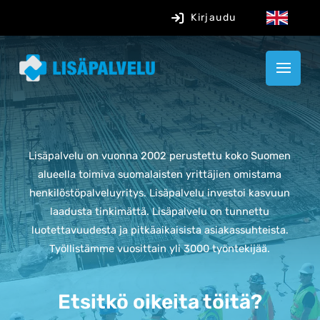
Kirjaudu
Lisäpalvelu on vuonna 2002 perustettu koko Suomen
alueella toimiva suomalaisten yrittäjien omistama
henkilöstöpalveluyritys. L
isäpalvelu investoi kasvuun
laadusta tinkimättä.
Lisäpalvelu on tunnettu
luotettavuudesta ja pitkäaikaisista asiakassuhteista.
Työllistämme vuosittain yli 3000 työntekijää.
Etsitkö oikeita töitä?