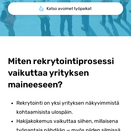
Katso avoimet työpaikat
Miten rekrytointiprosessi
vaikuttaa yrityksen
maineeseen?
Rekrytointi on yksi yrityksen näkyvimmistä
kohtaamisista ulospäin.
Hakijakokemus vaikuttaa siihen, millaisena
työnantaja nähdään — myös niiden silmissä,